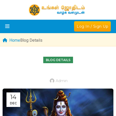
Log In / Sign Up
Home
Blog Details
BLOG DETAILS
Admin
14
DEC