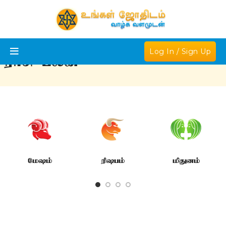
Log In / Sign Up
ராசி பலன்
மேஷம்
ரிஷபம்
மிதுனம்