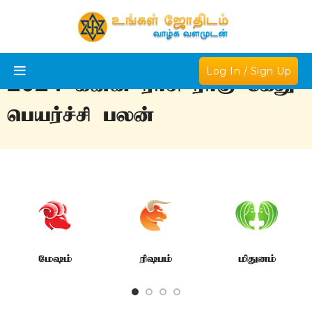
Log In / Sign Up
2024 கன்னி ராசி ராகு கேது
பெயர்ச்சி பலன்
மேஷம்
ரிஷபம்
மிதுனம்