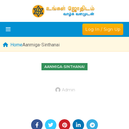
Log In / Sign Up
Home
Aanmiga-Sinthanai
AANMIGA-SINTHANAI
Admin