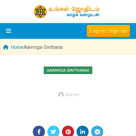
Log In / Sign Up
Home
Aanmiga-Sinthanai
AANMIGA-SINTHANAI
Admin