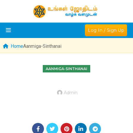
Log In / Sign Up
Home
Aanmiga-Sinthanai
AANMIGA-SINTHANAI
Admin