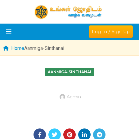
Log In / Sign Up
Home
Aanmiga-Sinthanai
AANMIGA-SINTHANAI
Admin