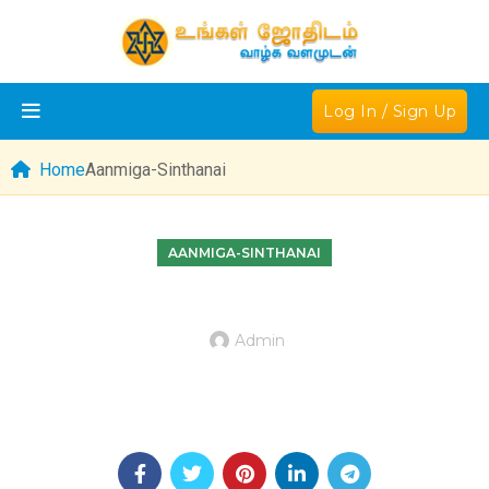
Log In / Sign Up
Home
Aanmiga-Sinthanai
AANMIGA-SINTHANAI
Admin