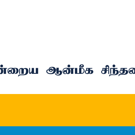
்றைய ஆன்மீக சிந்