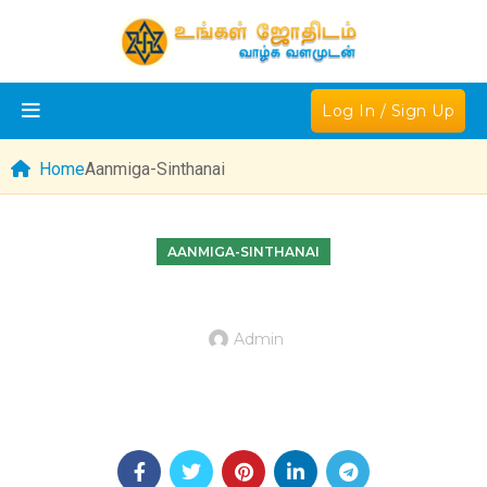
Log In / Sign Up
Home
Aanmiga-Sinthanai
AANMIGA-SINTHANAI
Admin