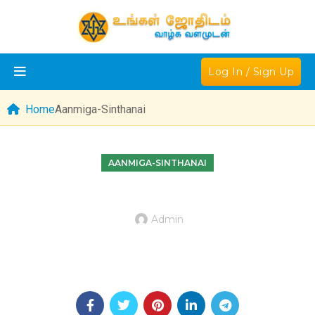
Log In / Sign Up
Home
Aanmiga-Sinthanai
AANMIGA-SINTHANAI
Admin