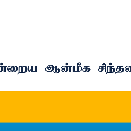
்றைய ஆன்மீக சிந்